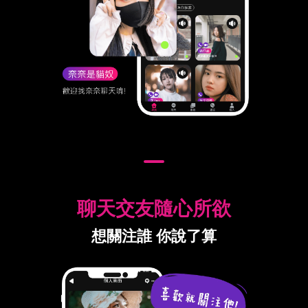
聊天交友隨心所欲
想關注誰 你說了算